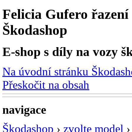
Felicia Gufero řazení 
Škodashop
E-shop s díly na vozy š
Na úvodní stránku Škodas
Přeskočit na obsah
navigace
Škodashop
›
zvolte model