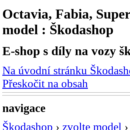
Octavia, Fabia, Super
model : Škodashop
E-shop s díly na vozy š
Na úvodní stránku Škodas
Přeskočit na obsah
navigace
Škodashop
›
zvolte model