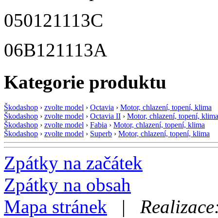
050121113C
06B121113A
Kategorie produktu
Škodashop
›
zvolte model
›
Octavia
›
Motor, chlazení, topení, klima
Škodashop
›
zvolte model
›
Octavia II
›
Motor, chlazení, topení, klim
Škodashop
›
zvolte model
›
Fabia
›
Motor, chlazení, topení, klima
Škodashop
›
zvolte model
›
Superb
›
Motor, chlazení, topení, klima
Zpátky na začátek
Zpátky na obsah
Mapa stránek
|
Realizace