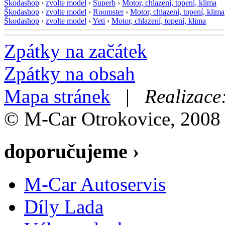
Škodashop
›
zvolte model
›
Superb
›
Motor, chlazení, topení, klima
Škodashop
›
zvolte model
›
Roomster
›
Motor, chlazení, topení, klima
Škodashop
›
zvolte model
›
Yeti
›
Motor, chlazení, topení, klima
Zpátky na začátek
Zpátky na obsah
Mapa stránek
|
Realizace
© M-Car Otrokovice, 2008
doporučujeme ›
M-Car Autoservis
Díly Lada