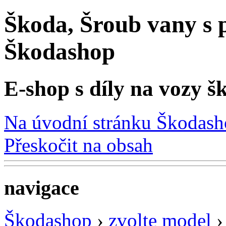
Škoda, Šroub vany s p
Škodashop
E-shop s díly na vozy š
Na úvodní stránku Škodas
Přeskočit na obsah
navigace
Škodashop
›
zvolte model