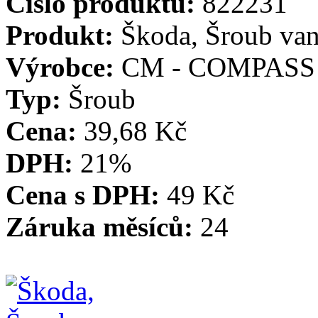
Číslo produktu:
822231
Produkt:
Škoda, Šroub va
Výrobce:
CM - COMPASS
Typ:
Šroub
Cena:
39,68 Kč
DPH:
21%
Cena s DPH:
49 Kč
Záruka měsíců:
24