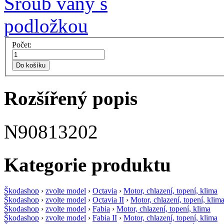
Počet:
Do košíku
Rozšířený popis
N90813202
Kategorie produktu
Škodashop
›
zvolte model
›
Octavia
›
Motor, chlazení, topení, klima
Škodashop
›
zvolte model
›
Octavia II
›
Motor, chlazení, topení, klim
Škodashop
›
zvolte model
›
Fabia
›
Motor, chlazení, topení, klima
Škodashop
›
zvolte model
›
Fabia II
›
Motor, chlazení, topení, klima