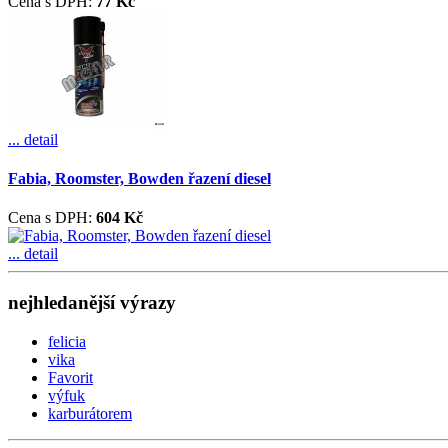
Cena s DPH:
77 Kč
... detail
Fabia, Roomster, Bowden řazení diesel
Cena s DPH:
604 Kč
... detail
nejhledanější výrazy
felicia
vika
Favorit
výfuk
karburátorem