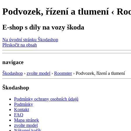
Podvozek, řízení a tlumení ‹ Ro
E-shop s díly na vozy škoda
Na úvodní stránku Škodashop
Přeskočit na obsah
navigace
Škodashop
›
zvolte model
›
Roomster
›
Podvozek, řízení a tlumení
Škodashop
Podmínky ochrany osobních údajů
Podmínky
Kontakt
FAQ
Mapa stránek
zvolte model
Nákupní košík