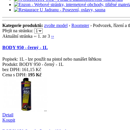
Kategorie produktů:
zvolte model
›
Roomster
›
Podvozek, řízení a 
Přejít na stránku:
Aktuální stránka
‹‹
1. ze 3
››
BODY 950 - černý - 1L
Popisek:
1L - lze použít na pistol nebo nanášet štětkou
Produkt:
BODY 950 - černý - 1L
bez DPH:
161,15 Kč
Cena s DPH:
195 Kč
Detail
Koupit