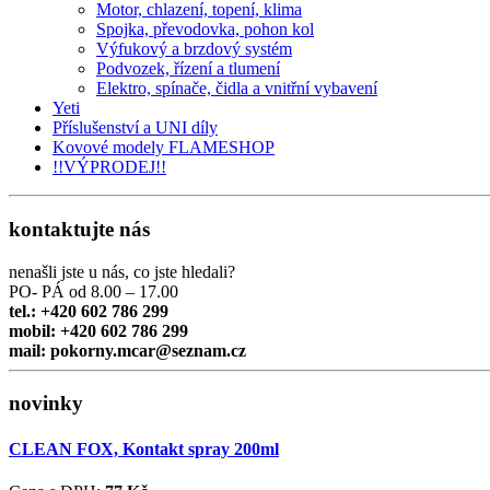
Motor, chlazení, topení, klima
Spojka, převodovka, pohon kol
Výfukový a brzdový systém
Podvozek, řízení a tlumení
Elektro, spínače, čidla a vnitřní vybavení
Yeti
Příslušenství a UNI díly
Kovové modely FLAMESHOP
!!VÝPRODEJ!!
kontaktujte nás
nenašli jste u nás, co jste hledali?
PO- PÁ od 8.00 – 17.00
tel.: +420 602 786 299
mobil: +420 602 786 299
mail: pokorny.mcar@seznam.cz
novinky
CLEAN FOX, Kontakt spray 200ml