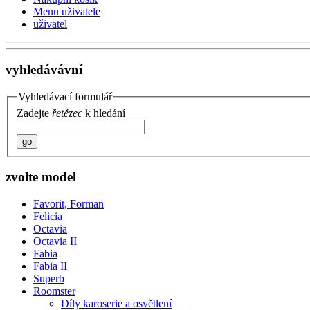
Menu uživatele
uživatel
vyhledávávní
Vyhledávací formulář
Zadejte
řetězec
k hledání
go
zvolte model
Favorit, Forman
Felicia
Octavia
Octavia II
Fabia
Fabia II
Superb
Roomster
Díly karoserie a osvětlení