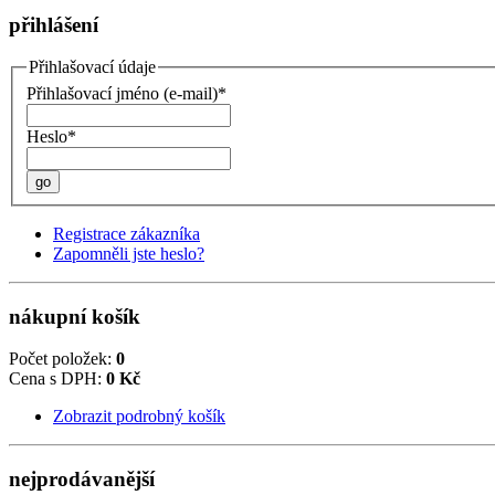
přihlášení
Přihlašovací údaje
Přihlašovací jméno (e-mail)*
Heslo*
go
Registrace zákazníka
Zapomněli jste heslo?
nákupní košík
Počet položek:
0
Cena s DPH:
0 Kč
Zobrazit podrobný košík
nejprodávanější