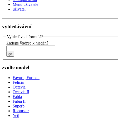
Menu uživatele
uživatel
vyhledávávní
Vyhledávací formulář
Zadejte
řetězec
k hledání
go
zvolte model
Favorit, Forman
Felicia
Octavia
Octavia II
Fabia
Fabia II
Superb
Roomster
Yeti