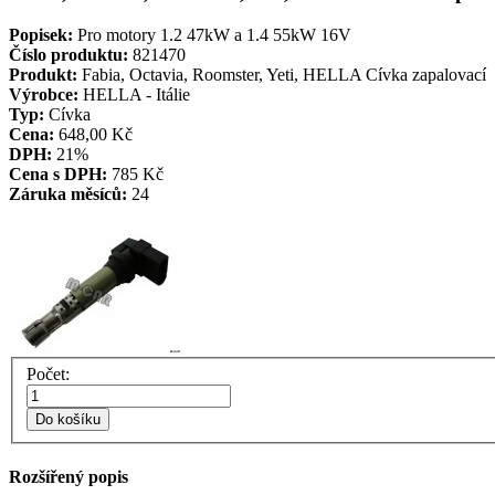
Popisek:
Pro motory 1.2 47kW a 1.4 55kW 16V
Číslo produktu:
821470
Produkt:
Fabia, Octavia, Roomster, Yeti, HELLA Cívka zapalovací
Výrobce:
HELLA - Itálie
Typ:
Cívka
Cena:
648,00 Kč
DPH:
21%
Cena s DPH:
785 Kč
Záruka měsíců:
24
Počet:
Do košíku
Rozšířený popis