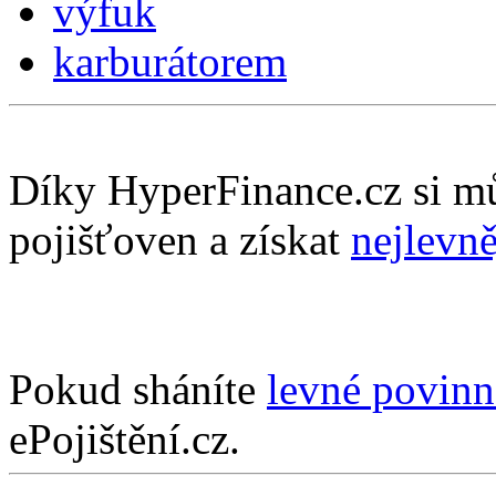
výfuk
karburátorem
Díky HyperFinance.cz si m
pojišťoven a získat
nejlevně
Pokud sháníte
levné povinn
ePojištění.cz.