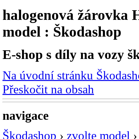
halogenová žárovka H
model : Škodashop
E-shop s díly na vozy š
Na úvodní stránku Škodas
Přeskočit na obsah
navigace
Škodashop
›
zvolte model