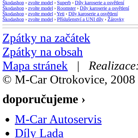
Škodashop
›
zvolte model
›
Superb
›
Díly karoserie a osvětlení
Škodashop
›
zvolte model
›
Roomster
›
Díly karoserie a osvětlení
Škodashop
›
zvolte model
›
Yeti
›
Díly karoserie a osvětlení
Škodashop
›
zvolte model
›
Příslušenství a UNI díly
›
Žárovky
Zpátky na začátek
Zpátky na obsah
Mapa stránek
|
Realizace
© M-Car Otrokovice, 2008
doporučujeme ›
M-Car Autoservis
Díly Lada