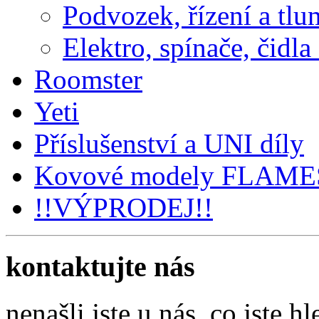
Podvozek, řízení a tlu
Elektro, spínače, čidla
Roomster
Yeti
Příslušenství a UNI díly
Kovové modely FLAM
!!VÝPRODEJ!!
kontaktujte nás
nenašli jste u nás, co jste hl