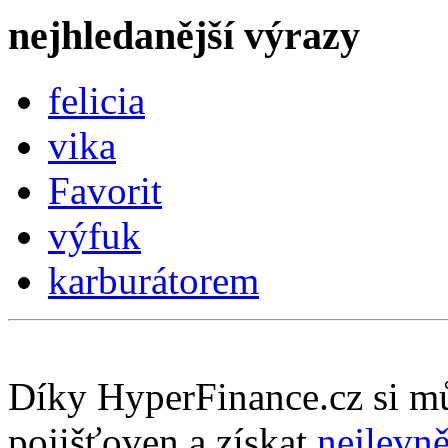
nejhledanější výrazy
felicia
vika
Favorit
výfuk
karburátorem
Díky HyperFinance.cz si m
pojišťoven a získat
nejlevně