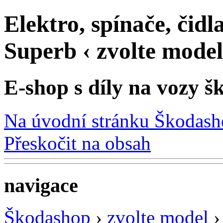
Elektro, spínače, čidl
Superb ‹ zvolte mode
E-shop s díly na vozy š
Na úvodní stránku Škodas
Přeskočit na obsah
navigace
Škodashop
›
zvolte model