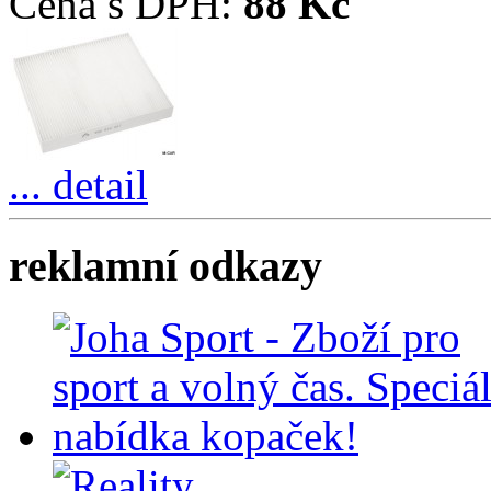
Cena s DPH:
88 Kč
... detail
reklamní odkazy